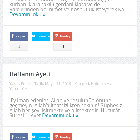
kurbanlıklara takılı) gerdanlıklara ve de
Rab’lerinden bol nimet ve hoşnutluk isteyerek Kâ...
Devamını oku
Paylaş
Tweetle
Paylaş
0
0
Haftanın Ayeti
Yazar:
Editör
Tarih:
Mayıs 31, 2019
Kategori:
Haftanın Ayeti
Yorum Yok
Ey iman edenler! Allah ve resulünün önüne
geçmeyin, Allah’a itaatsizlikten sakının! Şüphesiz
Allah her şeyi işitmekte ve bilmektedir. Hucurât
Suresi 1. Ayet
Devamını oku
Paylaş
Tweetle
Paylaş