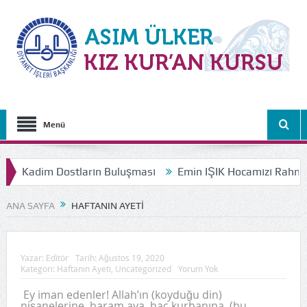
Menü
Kadim Dostların Buluşması
Emin IŞIK Hocamızı Rahmetl
ANA SAYFA
HAFTANIN AYETI
Yazar:
Editör
Tarih:
Ağustos 19, 2020
Kategori:
Haftanın Ayeti
,
Uncategorized
Yorum Yok
Ey iman edenler! Allah’ın (koyduğu din)
nişanelerine, haram aya, hac kurbanına, (bu